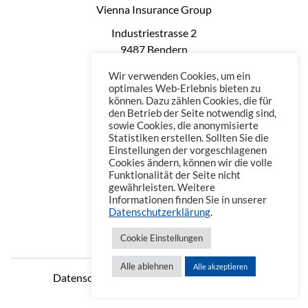
Vienna Insurance Group
Industriestrasse 2
9487 Bendern
Liechtenstein
Wir verwenden Cookies, um ein
Phone: +423 235 0660
optimales Web-Erlebnis bieten zu
können. Dazu zählen Cookies, die für
Telefax: +423 235 0669
den Betrieb der Seite notwendig sind,
Mail: office@vienna-life.li
sowie Cookies, die anonymisierte
Statistiken erstellen. Sollten Sie die
Einstellungen der vorgeschlagenen
Cookies ändern, können wir die volle
Funktionalität der Seite nicht
gewährleisten. Weitere
Informationen finden Sie in unserer
Datenschutzerklärung
.
Cookie Einstellungen
Alle ablehnen
Alle akzeptieren
Datenschutzerklärung
Impressum