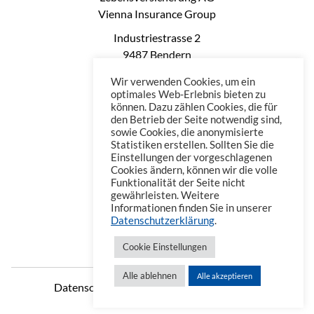
Vienna Insurance Group
Industriestrasse 2
9487 Bendern
Liechtenstein
Wir verwenden Cookies, um ein
Phone: +423 235 0660
optimales Web-Erlebnis bieten zu
können. Dazu zählen Cookies, die für
Telefax: +423 235 0669
den Betrieb der Seite notwendig sind,
Mail: office@vienna-life.li
sowie Cookies, die anonymisierte
Statistiken erstellen. Sollten Sie die
Einstellungen der vorgeschlagenen
Cookies ändern, können wir die volle
Funktionalität der Seite nicht
gewährleisten. Weitere
Informationen finden Sie in unserer
Datenschutzerklärung
.
Cookie Einstellungen
Alle ablehnen
Alle akzeptieren
Datenschutzerklärung
Impressum