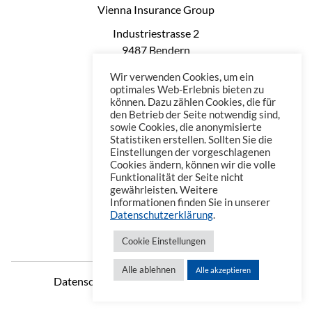
Vienna Insurance Group
Industriestrasse 2
9487 Bendern
Liechtenstein
Wir verwenden Cookies, um ein
Phone: +423 235 0660
optimales Web-Erlebnis bieten zu
können. Dazu zählen Cookies, die für
Telefax: +423 235 0669
den Betrieb der Seite notwendig sind,
Mail: office@vienna-life.li
sowie Cookies, die anonymisierte
Statistiken erstellen. Sollten Sie die
Einstellungen der vorgeschlagenen
Cookies ändern, können wir die volle
Funktionalität der Seite nicht
gewährleisten. Weitere
Informationen finden Sie in unserer
Datenschutzerklärung
.
Cookie Einstellungen
Alle ablehnen
Alle akzeptieren
Datenschutzerklärung
Impressum