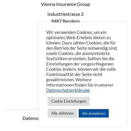
Vienna Insurance Group
Industriestrasse 2
9487 Bendern
Liechtenstein
Wir verwenden Cookies, um ein
Phone: +423 235 0660
optimales Web-Erlebnis bieten zu
können. Dazu zählen Cookies, die für
Telefax: +423 235 0669
den Betrieb der Seite notwendig sind,
Mail: office@vienna-life.li
sowie Cookies, die anonymisierte
Statistiken erstellen. Sollten Sie die
Einstellungen der vorgeschlagenen
Cookies ändern, können wir die volle
Funktionalität der Seite nicht
gewährleisten. Weitere
Informationen finden Sie in unserer
Datenschutzerklärung
.
Cookie Einstellungen
Alle ablehnen
Alle akzeptieren
Datenschutzerklärung
Impressum