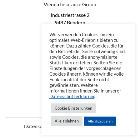
Vienna Insurance Group
Industriestrasse 2
9487 Bendern
Liechtenstein
Wir verwenden Cookies, um ein
Phone: +423 235 0660
optimales Web-Erlebnis bieten zu
können. Dazu zählen Cookies, die für
Telefax: +423 235 0669
den Betrieb der Seite notwendig sind,
Mail: office@vienna-life.li
sowie Cookies, die anonymisierte
Statistiken erstellen. Sollten Sie die
Einstellungen der vorgeschlagenen
Cookies ändern, können wir die volle
Funktionalität der Seite nicht
gewährleisten. Weitere
Informationen finden Sie in unserer
Datenschutzerklärung
.
Cookie Einstellungen
Alle ablehnen
Alle akzeptieren
Datenschutzerklärung
Impressum