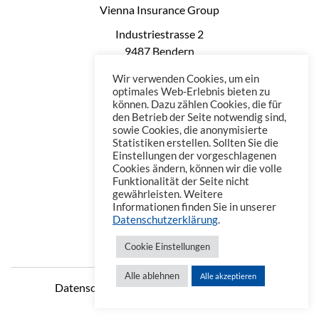
Vienna Insurance Group
Industriestrasse 2
9487 Bendern
Liechtenstein
Wir verwenden Cookies, um ein
Phone: +423 235 0660
optimales Web-Erlebnis bieten zu
können. Dazu zählen Cookies, die für
Telefax: +423 235 0669
den Betrieb der Seite notwendig sind,
Mail: office@vienna-life.li
sowie Cookies, die anonymisierte
Statistiken erstellen. Sollten Sie die
Einstellungen der vorgeschlagenen
Cookies ändern, können wir die volle
Funktionalität der Seite nicht
gewährleisten. Weitere
Informationen finden Sie in unserer
Datenschutzerklärung
.
Cookie Einstellungen
Alle ablehnen
Alle akzeptieren
Datenschutzerklärung
Impressum