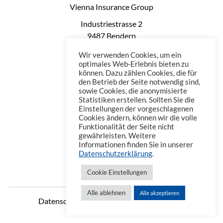
Vienna Insurance Group
Industriestrasse 2
9487 Bendern
Liechtenstein
Wir verwenden Cookies, um ein
Phone: +423 235 0660
optimales Web-Erlebnis bieten zu
können. Dazu zählen Cookies, die für
Telefax: +423 235 0669
den Betrieb der Seite notwendig sind,
Mail: office@vienna-life.li
sowie Cookies, die anonymisierte
Statistiken erstellen. Sollten Sie die
Einstellungen der vorgeschlagenen
Cookies ändern, können wir die volle
Funktionalität der Seite nicht
gewährleisten. Weitere
Informationen finden Sie in unserer
Datenschutzerklärung
.
Cookie Einstellungen
Alle ablehnen
Alle akzeptieren
Datenschutzerklärung
Impressum