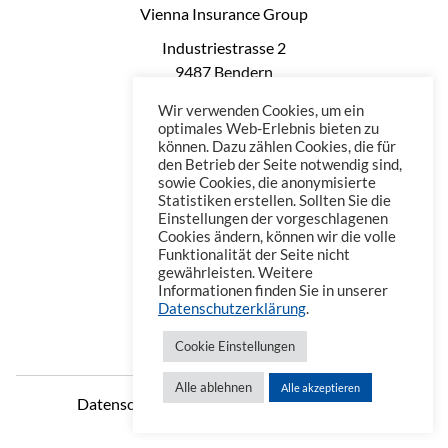
Vienna Insurance Group
Industriestrasse 2
9487 Bendern
Liechtenstein
Wir verwenden Cookies, um ein
Phone: +423 235 0660
optimales Web-Erlebnis bieten zu
können. Dazu zählen Cookies, die für
Telefax: +423 235 0669
den Betrieb der Seite notwendig sind,
Mail: office@vienna-life.li
sowie Cookies, die anonymisierte
Statistiken erstellen. Sollten Sie die
Einstellungen der vorgeschlagenen
Cookies ändern, können wir die volle
Funktionalität der Seite nicht
gewährleisten. Weitere
Informationen finden Sie in unserer
Datenschutzerklärung
.
Cookie Einstellungen
Alle ablehnen
Alle akzeptieren
Datenschutzerklärung
Impressum