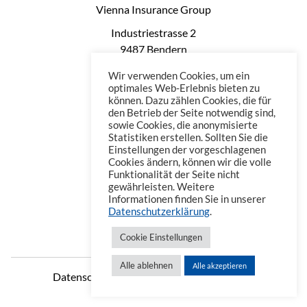
Vienna Insurance Group
Industriestrasse 2
9487 Bendern
Liechtenstein
Wir verwenden Cookies, um ein
Phone: +423 235 0660
optimales Web-Erlebnis bieten zu
können. Dazu zählen Cookies, die für
Telefax: +423 235 0669
den Betrieb der Seite notwendig sind,
Mail: office@vienna-life.li
sowie Cookies, die anonymisierte
Statistiken erstellen. Sollten Sie die
Einstellungen der vorgeschlagenen
Cookies ändern, können wir die volle
Funktionalität der Seite nicht
gewährleisten. Weitere
Informationen finden Sie in unserer
Datenschutzerklärung
.
Cookie Einstellungen
Alle ablehnen
Alle akzeptieren
Datenschutzerklärung
Impressum