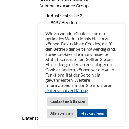
Vienna Insurance Group
Industriestrasse 2
9487 Bendern
Liechtenstein
Wir verwenden Cookies, um ein
Phone: +423 235 0660
optimales Web-Erlebnis bieten zu
können. Dazu zählen Cookies, die für
Telefax: +423 235 0669
den Betrieb der Seite notwendig sind,
Mail: office@vienna-life.li
sowie Cookies, die anonymisierte
Statistiken erstellen. Sollten Sie die
Einstellungen der vorgeschlagenen
Cookies ändern, können wir die volle
Funktionalität der Seite nicht
gewährleisten. Weitere
Informationen finden Sie in unserer
Datenschutzerklärung
.
Cookie Einstellungen
Alle ablehnen
Alle akzeptieren
Datenschutzerklärung
Impressum