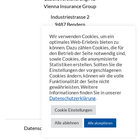
Vienna Insurance Group
Industriestrasse 2
9487 Bendern
Liechtenstein
Wir verwenden Cookies, um ein
Phone: +423 235 0660
optimales Web-Erlebnis bieten zu
können. Dazu zählen Cookies, die für
Telefax: +423 235 0669
den Betrieb der Seite notwendig sind,
Mail: office@vienna-life.li
sowie Cookies, die anonymisierte
Statistiken erstellen. Sollten Sie die
Einstellungen der vorgeschlagenen
Cookies ändern, können wir die volle
Funktionalität der Seite nicht
gewährleisten. Weitere
Informationen finden Sie in unserer
Datenschutzerklärung
.
Cookie Einstellungen
Alle ablehnen
Alle akzeptieren
Datenschutzerklärung
Impressum