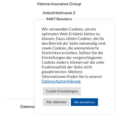
Vienna Insurance Group
Industriestrasse 2
9487 Bendern
Liechtenstein
Wir verwenden Cookies, um ein
Phone: +423 235 0660
optimales Web-Erlebnis bieten zu
können. Dazu zählen Cookies, die für
Telefax: +423 235 0669
den Betrieb der Seite notwendig sind,
Mail: office@vienna-life.li
sowie Cookies, die anonymisierte
Statistiken erstellen. Sollten Sie die
Einstellungen der vorgeschlagenen
Cookies ändern, können wir die volle
Funktionalität der Seite nicht
gewährleisten. Weitere
Informationen finden Sie in unserer
Datenschutzerklärung
.
Cookie Einstellungen
Alle ablehnen
Alle akzeptieren
Datenschutzerklärung
Impressum