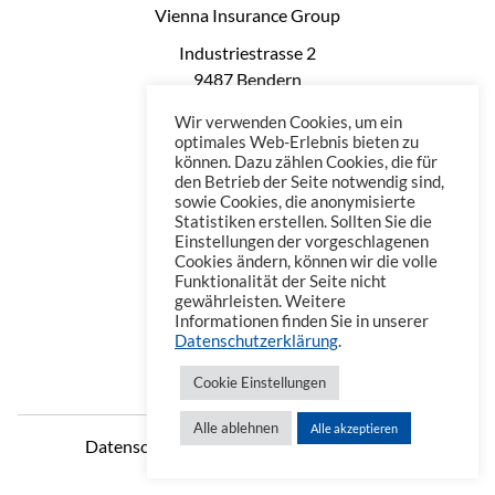
Vienna Insurance Group
Industriestrasse 2
9487 Bendern
Liechtenstein
Wir verwenden Cookies, um ein
Phone: +423 235 0660
optimales Web-Erlebnis bieten zu
können. Dazu zählen Cookies, die für
Telefax: +423 235 0669
den Betrieb der Seite notwendig sind,
Mail: office@vienna-life.li
sowie Cookies, die anonymisierte
Statistiken erstellen. Sollten Sie die
Einstellungen der vorgeschlagenen
Cookies ändern, können wir die volle
Funktionalität der Seite nicht
gewährleisten. Weitere
Informationen finden Sie in unserer
Datenschutzerklärung
.
Cookie Einstellungen
Alle ablehnen
Alle akzeptieren
Datenschutzerklärung
Impressum