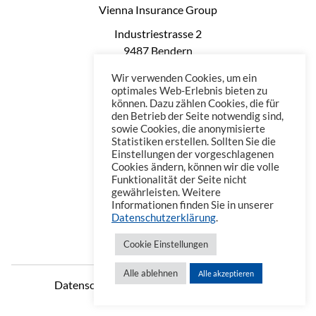
Vienna Insurance Group
Industriestrasse 2
9487 Bendern
Liechtenstein
Wir verwenden Cookies, um ein
Phone: +423 235 0660
optimales Web-Erlebnis bieten zu
können. Dazu zählen Cookies, die für
Telefax: +423 235 0669
den Betrieb der Seite notwendig sind,
Mail: office@vienna-life.li
sowie Cookies, die anonymisierte
Statistiken erstellen. Sollten Sie die
Einstellungen der vorgeschlagenen
Cookies ändern, können wir die volle
Funktionalität der Seite nicht
gewährleisten. Weitere
Informationen finden Sie in unserer
Datenschutzerklärung
.
Cookie Einstellungen
Alle ablehnen
Alle akzeptieren
Datenschutzerklärung
Impressum