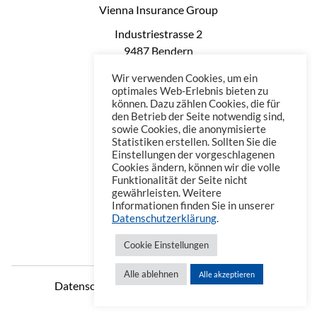
Vienna Insurance Group
Industriestrasse 2
9487 Bendern
Liechtenstein
Wir verwenden Cookies, um ein
Phone: +423 235 0660
optimales Web-Erlebnis bieten zu
können. Dazu zählen Cookies, die für
Telefax: +423 235 0669
den Betrieb der Seite notwendig sind,
Mail: office@vienna-life.li
sowie Cookies, die anonymisierte
Statistiken erstellen. Sollten Sie die
Einstellungen der vorgeschlagenen
Cookies ändern, können wir die volle
Funktionalität der Seite nicht
gewährleisten. Weitere
Informationen finden Sie in unserer
Datenschutzerklärung
.
Cookie Einstellungen
Alle ablehnen
Alle akzeptieren
Datenschutzerklärung
Impressum