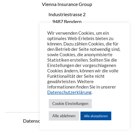
Vienna Insurance Group
Industriestrasse 2
9487 Bendern
Liechtenstein
Wir verwenden Cookies, um ein
Phone: +423 235 0660
optimales Web-Erlebnis bieten zu
können. Dazu zählen Cookies, die für
Telefax: +423 235 0669
den Betrieb der Seite notwendig sind,
Mail: office@vienna-life.li
sowie Cookies, die anonymisierte
Statistiken erstellen. Sollten Sie die
Einstellungen der vorgeschlagenen
Cookies ändern, können wir die volle
Funktionalität der Seite nicht
gewährleisten. Weitere
Informationen finden Sie in unserer
Datenschutzerklärung
.
Cookie Einstellungen
Alle ablehnen
Alle akzeptieren
Datenschutzerklärung
Impressum