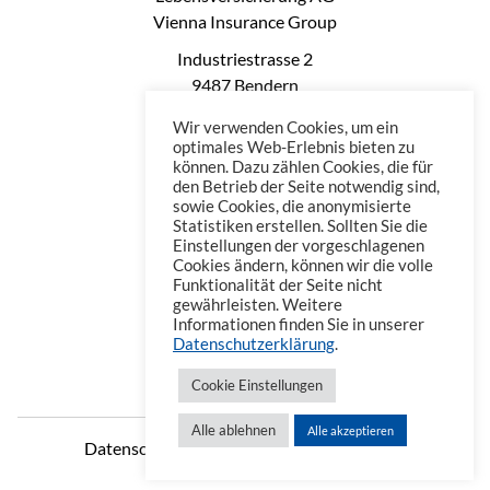
Vienna Insurance Group
Industriestrasse 2
9487 Bendern
Liechtenstein
Wir verwenden Cookies, um ein
Phone: +423 235 0660
optimales Web-Erlebnis bieten zu
können. Dazu zählen Cookies, die für
Telefax: +423 235 0669
den Betrieb der Seite notwendig sind,
Mail: office@vienna-life.li
sowie Cookies, die anonymisierte
Statistiken erstellen. Sollten Sie die
Einstellungen der vorgeschlagenen
Cookies ändern, können wir die volle
Funktionalität der Seite nicht
gewährleisten. Weitere
Informationen finden Sie in unserer
Datenschutzerklärung
.
Cookie Einstellungen
Alle ablehnen
Alle akzeptieren
Datenschutzerklärung
Impressum