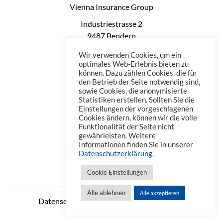
Vienna Insurance Group
Industriestrasse 2
9487 Bendern
Liechtenstein
Wir verwenden Cookies, um ein
Phone: +423 235 0660
optimales Web-Erlebnis bieten zu
können. Dazu zählen Cookies, die für
Telefax: +423 235 0669
den Betrieb der Seite notwendig sind,
Mail: office@vienna-life.li
sowie Cookies, die anonymisierte
Statistiken erstellen. Sollten Sie die
Einstellungen der vorgeschlagenen
Cookies ändern, können wir die volle
Funktionalität der Seite nicht
gewährleisten. Weitere
Informationen finden Sie in unserer
Datenschutzerklärung
.
Cookie Einstellungen
Alle ablehnen
Alle akzeptieren
Datenschutzerklärung
Impressum