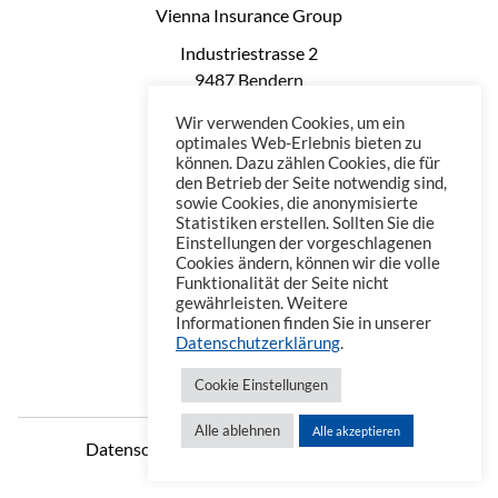
Vienna Insurance Group
Industriestrasse 2
9487 Bendern
Liechtenstein
Wir verwenden Cookies, um ein
Phone: +423 235 0660
optimales Web-Erlebnis bieten zu
können. Dazu zählen Cookies, die für
Telefax: +423 235 0669
den Betrieb der Seite notwendig sind,
Mail: office@vienna-life.li
sowie Cookies, die anonymisierte
Statistiken erstellen. Sollten Sie die
Einstellungen der vorgeschlagenen
Cookies ändern, können wir die volle
Funktionalität der Seite nicht
gewährleisten. Weitere
Informationen finden Sie in unserer
Datenschutzerklärung
.
Cookie Einstellungen
Alle ablehnen
Alle akzeptieren
Datenschutzerklärung
Impressum