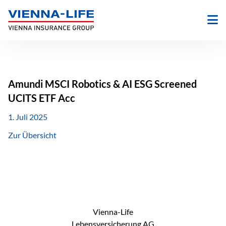
Zum
Inhalt
springen
Amundi MSCI Robotics & AI ESG Screened
UCITS ETF Acc
1. Juli 2025
Zur Übersicht
Vienna-Life
Lebensversicherung AG