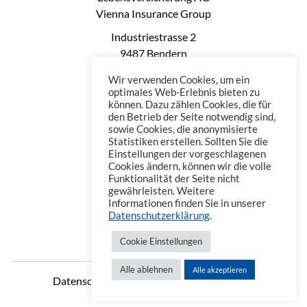
Vienna Insurance Group
Industriestrasse 2
9487 Bendern
Liechtenstein
Wir verwenden Cookies, um ein
Phone: +423 235 0660
optimales Web-Erlebnis bieten zu
können. Dazu zählen Cookies, die für
Telefax: +423 235 0669
den Betrieb der Seite notwendig sind,
Mail: office@vienna-life.li
sowie Cookies, die anonymisierte
Statistiken erstellen. Sollten Sie die
Einstellungen der vorgeschlagenen
Cookies ändern, können wir die volle
Funktionalität der Seite nicht
gewährleisten. Weitere
Informationen finden Sie in unserer
Datenschutzerklärung
.
Cookie Einstellungen
Alle ablehnen
Alle akzeptieren
Datenschutzerklärung
Impressum