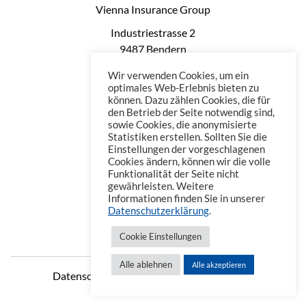
Vienna Insurance Group
Industriestrasse 2
9487 Bendern
Liechtenstein
Wir verwenden Cookies, um ein
Phone: +423 235 0660
optimales Web-Erlebnis bieten zu
können. Dazu zählen Cookies, die für
Telefax: +423 235 0669
den Betrieb der Seite notwendig sind,
Mail: office@vienna-life.li
sowie Cookies, die anonymisierte
Statistiken erstellen. Sollten Sie die
Einstellungen der vorgeschlagenen
Cookies ändern, können wir die volle
Funktionalität der Seite nicht
gewährleisten. Weitere
Informationen finden Sie in unserer
Datenschutzerklärung
.
Cookie Einstellungen
Alle ablehnen
Alle akzeptieren
Datenschutzerklärung
Impressum