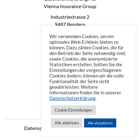
Vienna Insurance Group
Industriestrasse 2
9487 Bendern
Liechtenstein
Wir verwenden Cookies, um ein
Phone: +423 235 0660
optimales Web-Erlebnis bieten zu
können. Dazu zählen Cookies, die für
Telefax: +423 235 0669
den Betrieb der Seite notwendig sind,
Mail: office@vienna-life.li
sowie Cookies, die anonymisierte
Statistiken erstellen. Sollten Sie die
Einstellungen der vorgeschlagenen
Cookies ändern, können wir die volle
Funktionalität der Seite nicht
gewährleisten. Weitere
Informationen finden Sie in unserer
Datenschutzerklärung
.
Cookie Einstellungen
Alle ablehnen
Alle akzeptieren
Datenschutzerklärung
Impressum