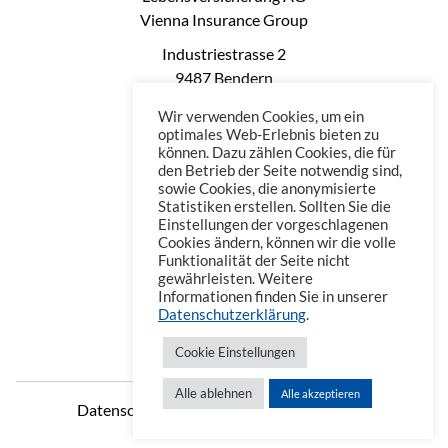
Vienna Insurance Group
Industriestrasse 2
9487 Bendern
Liechtenstein
Wir verwenden Cookies, um ein
Phone: +423 235 0660
optimales Web-Erlebnis bieten zu
können. Dazu zählen Cookies, die für
Telefax: +423 235 0669
den Betrieb der Seite notwendig sind,
Mail: office@vienna-life.li
sowie Cookies, die anonymisierte
Statistiken erstellen. Sollten Sie die
Einstellungen der vorgeschlagenen
Cookies ändern, können wir die volle
Funktionalität der Seite nicht
gewährleisten. Weitere
Informationen finden Sie in unserer
Datenschutzerklärung
.
Cookie Einstellungen
Alle ablehnen
Alle akzeptieren
Datenschutzerklärung
Impressum