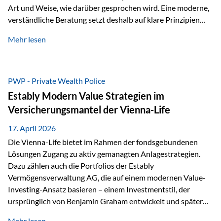
Art und Weise, wie darüber gesprochen wird. Eine moderne,
verständliche Beratung setzt deshalb auf klare Prinzipien
statt auf komplizierte Prognosen. Im Mittelpunkt stehen
Mehr lesen
fünf zentrale Faktoren: eine saubere Struktur, breite
Risikostreuung, Kosteneffizienz, steuerliche Optimierung
und ein wissenschaftlich fundierter Ansatz. Impulse zu
diesem Thema liefern unter anderem die praxisnahen
PWP - Private Wealth Police
Ansätze von Finanzexperte Klaus Rost, der seit vielen Jahren
Estably Modern Value Strategien im
für eine verständliche und…
Versicherungsmantel der Vienna-Life
17. April 2026
Die Vienna-Life bietet im Rahmen der fondsgebundenen
Lösungen Zugang zu aktiv gemanagten Anlagestrategien.
Dazu zählen auch die Portfolios der Estably
Vermögensverwaltung AG, die auf einem modernen Value-
Investing-Ansatz basieren – einem Investmentstil, der
ursprünglich von Benjamin Graham entwickelt und später
durch Investoren wie Warren Buffett weiter geprägt wurde.
Mehr lesen