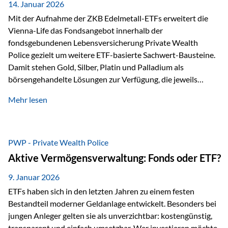
breit ab, ohne die…
14. Januar 2026
Mit der Aufnahme der ZKB Edelmetall-ETFs erweitert die
Vienna-Life das Fondsangebot innerhalb der
fondsgebundenen Lebensversicherung Private Wealth
Police gezielt um weitere ETF-basierte Sachwert-Bausteine.
Damit stehen Gold, Silber, Platin und Palladium als
börsengehandelte Lösungen zur Verfügung, die jeweils
physisch hinterlegte Edelmetalle abbilden. Der Fokus liegt
Mehr lesen
dabei nicht auf einzelnen Marktmeinungen, sondern auf
einer systematischen Portfoliologik: ETFs dienen als
transparente, effiziente Bausteine für Risikostreuung,
Inflationsrobustheit und Stabilisierung – eingebettet in eine
PWP - Private Wealth Police
liechtensteinische Versicherungsstruktur. Die
Aktive Vermögensverwaltung: Fonds oder ETF?
Sicherheitsarchitektur: Liechtenstein als Strukturprinzip Die
Private Wealth Police positioniert sich mit einer dreistufigen
9. Januar 2026
Sicherheitsarchitektur, die auf mehreren Ebenen ansetzt:
ETFs haben sich in den letzten Jahren zu einem festen
Stufe 1: Versicherer-Ebene • Versicherung mit…
Bestandteil moderner Geldanlage entwickelt. Besonders bei
jungen Anleger gelten sie als unverzichtbar: kostengünstig,
transparent und einfach umsetzbar. Wer investieren möchte,