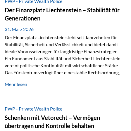
PWP - Private Wealth Police
heißt das:Diese Gelder gehören im Konkursfall nicht zur
Der Finanzplatz Liechtenstein – Stabilität für
allgemeinen Konkursmasse, sondern werden ausschließlich
Generationen
zur Erfüllung…
31. März 2026
Der Finanzplatz Liechtenstein steht seit Jahrzehnten für
Stabilität, Sicherheit und Verlässlichkeit und bietet damit
ideale Voraussetzungen für langfristige Finanzstrategien.
Ein Fundament aus Stabilität und Sicherheit Liechtenstein
vereint politische Kontinuität mit wirtschaftlicher Stärke.
Das Fürstentum verfügt über eine stabile Rechtsordnung,
die auf einer parlamentarischen Demokratie mit
Mehr lesen
monarchischen Elementen basiert. Diese Struktur schafft
nicht nur politische Stabilität, sondern auch eine
außergewöhnlich hohe Planungssicherheit für Investoren
und Unternehmen. Ein wesentliches Merkmal ist die
PWP - Private Wealth Police
Staatsfinanzierung: Liechtenstein weist keine
Schenken mit Vetorecht – Vermögen
Staatsschulden auf, und der Schutz der wirtschaftlichen
übertragen und Kontrolle behalten
Interessen der Bevölkerung ist in der Verfassung verankert.