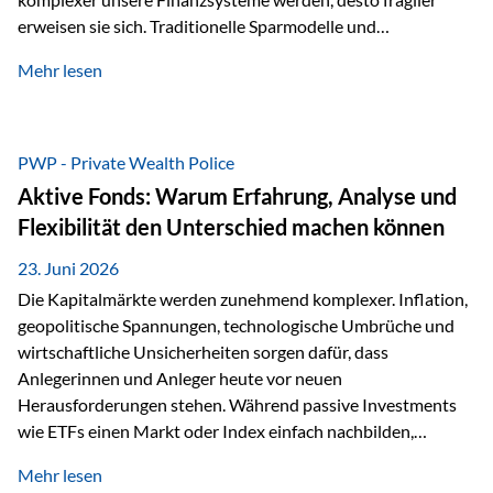
erweisen sie sich. Traditionelle Sparmodelle und
papierbasierte Anlagen, die über Jahrzehnte als
Mehr lesen
unumstößlich galten, versagen angesichts der expansiven
Geldpolitik der Zentralbanken. In diesem Umfeld stellt die
Rückbesinnung auf ein Jahrtausende altes Edelmetall keine
Nostalgie dar, sondern ist die modernste und strategisch
PWP - Private Wealth Police
klügste Antwort auf globale Instabilität. Physische Werte
Aktive Fonds: Warum Erfahrung, Analyse und
und der richtige Rechtsstandort sind heute keine bloße
Flexibilität den Unterschied machen können
Option mehr, sondern eine strategische Notwendigkeit. 1.
Der massive Aufwand hinter einem winzigen…
23. Juni 2026
Die Kapitalmärkte werden zunehmend komplexer. Inflation,
geopolitische Spannungen, technologische Umbrüche und
wirtschaftliche Unsicherheiten sorgen dafür, dass
Anlegerinnen und Anleger heute vor neuen
Herausforderungen stehen. Während passive Investments
wie ETFs einen Markt oder Index einfach nachbilden,
verfolgen aktiv gemanagte Fonds einen anderen Ansatz: Sie
Mehr lesen
setzen auf die Expertise erfahrener Fondsmanager, die