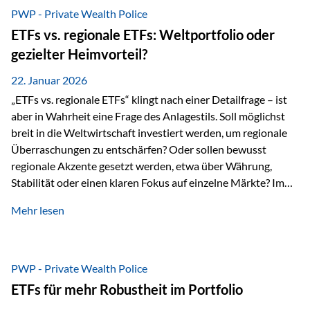
gerade dann, wenn Märkte nervös werden,…
PWP - Private Wealth Police
ETFs vs. regionale ETFs: Weltportfolio oder
gezielter Heimvorteil?
22. Januar 2026
„ETFs vs. regionale ETFs“ klingt nach einer Detailfrage – ist
aber in Wahrheit eine Frage des Anlagestils. Soll möglichst
breit in die Weltwirtschaft investiert werden, um regionale
Überraschungen zu entschärfen? Oder sollen bewusst
regionale Akzente gesetzt werden, etwa über Währung,
Stabilität oder einen klaren Fokus auf einzelne Märkte? Im
Rahmen der fondsgebundenen Lebensversicherung Private
Mehr lesen
Wealth Police der Vienna-Life lassen sich beide Ansätze
kombinieren. Der „Schutz“ im Portfolio entsteht dabei nicht
als Garantie, sondern als Zusammenspiel aus
Risikostreuung, Inflationsrobustheit und Stabilisierung. 1)
PWP - Private Wealth Police
Die Philosophiefrage: breit oder bewusst? Global investieren
ETFs für mehr Robustheit im Portfolio
bedeutet: Das Portfolio bildet die Weltmärkte möglichst