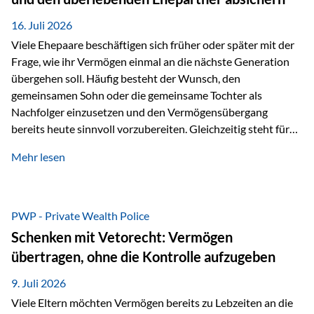
Kindern, sondern langfristig auch den Enkeln zukommen zu…
16. Juli 2026
Viele Ehepaare beschäftigen sich früher oder später mit der
Frage, wie ihr Vermögen einmal an die nächste Generation
übergehen soll. Häufig besteht der Wunsch, den
gemeinsamen Sohn oder die gemeinsame Tochter als
Nachfolger einzusetzen und den Vermögensübergang
bereits heute sinnvoll vorzubereiten. Gleichzeitig steht für
viele Ehepaare ein weiterer Aspekt im Mittelpunkt: Was
Mehr lesen
passiert, wenn einer der beiden verstirbt? Der überlebende
Ehepartner soll auch dann weiterhin finanziell unabhängig
bleiben und uneingeschränkt über das gemeinsame
Vermögen verfügen können. Genau für diese
PWP - Private Wealth Police
Ausgangssituation bietet die Private Wealth Police der
Schenken mit Vetorecht: Vermögen
Vienna-Life eine durchdachte Gestaltungsmöglichkeit. Die
übertragen, ohne die Kontrolle aufzugeben
Ausgangssituation Stellen Sie sich folgendes Beispiel vor:
Ein…
9. Juli 2026
Viele Eltern möchten Vermögen bereits zu Lebzeiten an die