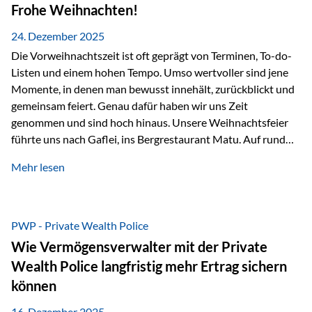
Erlebnissen konnten wir…
Frohe Weihnachten!
24. Dezember 2025
Die Vorweihnachtszeit ist oft geprägt von Terminen, To-do-
Listen und einem hohen Tempo. Umso wertvoller sind jene
Momente, in denen man bewusst innehält, zurückblickt und
gemeinsam feiert. Genau dafür haben wir uns Zeit
genommen und sind hoch hinaus. Unsere Weihnachtsfeier
führte uns nach Gaflei, ins Bergrestaurant Matu. Auf rund
1.500 Metern über dem Rheintal erwartete uns nicht nur ein
Mehr lesen
beeindruckendes Panorama, sondern auch etwas, das im
Alltag oft zu kurz kommt: Ruhe, Klarheit und echter
Weitblick, im wahrsten Sinne des Wortes. Inmitten
verschneiter Landschaft, bei feinem Essen, guter Musik und
PWP - Private Wealth Police
einer entspannten…
Wie Vermögensverwalter mit der Private
Wealth Police langfristig mehr Ertrag sichern
können
16. Dezember 2025