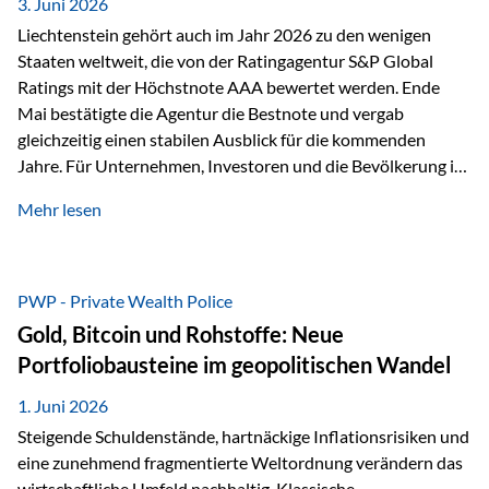
unseres Weges und unseres Anspruchs,…
3. Juni 2026
Liechtenstein gehört auch im Jahr 2026 zu den wenigen
Staaten weltweit, die von der Ratingagentur S&P Global
Ratings mit der Höchstnote AAA bewertet werden. Ende
Mai bestätigte die Agentur die Bestnote und vergab
gleichzeitig einen stabilen Ausblick für die kommenden
Jahre. Für Unternehmen, Investoren und die Bevölkerung ist
diese Einstufung ein wichtiges Signal. Sie unterstreicht die
Mehr lesen
finanzielle Stabilität des Landes sowie das Vertrauen
internationaler Märkte in den Wirtschafts- und
Finanzstandort Liechtenstein. Starker Wirtschaftsstandort
trotz Herausforderungen Die weltwirtschaftlichen
PWP - Private Wealth Police
Rahmenbedingungen bleiben anspruchsvoll. Geopolitische
Gold, Bitcoin und Rohstoffe: Neue
Unsicherheiten, eine verhaltene Investitionstätigkeit und
Portfoliobausteine im geopolitischen Wandel
eine schwächere Nachfrage in wichtigen Exportmärkten
beeinflussen auch die liechtensteinische Wirtschaft.
1. Juni 2026
Dennoch sieht…
Steigende Schuldenstände, hartnäckige Inflationsrisiken und
eine zunehmend fragmentierte Weltordnung verändern das
wirtschaftliche Umfeld nachhaltig. Klassische