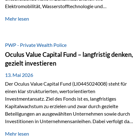
Elektromobilität, Wasserstofftechnologie und
Digitalisierung. Dadurch verbinden sie zwei wichtige
Mehr lesen
Faktoren für Investoren – begrenztes Angebot und
steigende industrielle Nachfrage. Edelmetalle als
Investment mit Zukunftspotenzial Während Gold oft als
klassischer „Sicherheitsanker“ gilt, bieten Silber, Platin und
PWP - Private Wealth Police
Palladium zusätzlich die Chance, von technologischen
Oculus Value Capital Fund – langfristig denken,
Entwicklungen zu profitieren. Die Nachfrage entsteht nicht
gezielt investieren
nur durch Anleger, sondern vor allem durch die Industrie.
Gerade in…
13. Mai 2026
Der Oculus Value Capital Fund (LI0445024008) steht für
einen klar strukturierten, wertorientierten
Investmentansatz. Ziel des Fonds ist es, langfristiges
Kapitalwachstum zu erzielen und zwar durch gezielte
Beteiligungen an ausgewählten Unternehmen sowie durch
Investitionen in Unternehmensanleihen. Dabei verfolgt das
Fondsmanagement eine klare Philosophie: Nicht kurzfristige
Mehr lesen
Marktbewegungen stehen im Fokus, sondern die