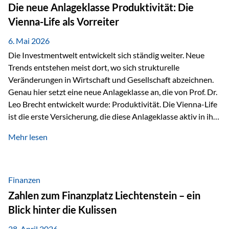
Strecke mit rund 4,8 Kilometern und 680 Höhenmetern
Die neue Anlageklasse Produktivität: Die
stellte die Teilnehmerinnen und Teilnehmer vor eine
Vienna-Life als Vorreiter
sportliche Herausforderung. Doch…
6. Mai 2026
Die Investmentwelt entwickelt sich ständig weiter. Neue
Trends entstehen meist dort, wo sich strukturelle
Veränderungen in Wirtschaft und Gesellschaft abzeichnen.
Genau hier setzt eine neue Anlageklasse an, die von Prof. Dr.
Leo Brecht entwickelt wurde: Produktivität. Die Vienna-Life
ist die erste Versicherung, die diese Anlageklasse aktiv in ihre
Lösung integriert und positioniert sich damit bewusst als
Mehr lesen
Vorreiter. Warum auf das Thema Produktivität setzen? Die
globalen Herausforderungen der Zeit, wie Inflation,
demografischer Wandel oder sinkendes
Wirtschaftswachstum, verändern die Spielregeln für
Finanzen
Investoren. Produktivität adressiert genau diese
Zahlen zum Finanzplatz Liechtenstein – ein
Herausforderungen, da wirtschaftliches Wachstum
Blick hinter die Kulissen
langfristig durch Produktivitätssteigerung entsteht, also
durch die Fähigkeit von Unternehmen, mehr…
28. April 2026