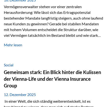
Vermögensverwalter stehen vor einer zentralen
Herausforderung: Wie lässt sich das Ertragspotenzial
bestehender Mandate langfristig steigern, auch ohne laufend
neue Kunden zu gewinnen? Gerade bei stabilen Mandaten
mit hohem Volumen entscheidet die Struktur darüber, wie
viel Vermögen tatsächlich im Bestand bleibt und wie stark
sich das Verwaltungsentgelt über die Jahre entwickelt. Ein
Mehr lesen
Beispiel verdeutlicht diese Wirkung besonders deutlich.
Wird ein Vermögen von 25 Millionen Euro über einen
Zeitraum von 20 Jahren verwaltet, ohne dass neue Kunden
hinzukommen, spielt nicht nur die Rendite eine Rolle. Auch
Social
steuerliche Effekte haben einen erheblichen Einfluss auf…
Gemeinsam stark: Ein Blick hinter die Kulissen
der Vienna-Life und der Vienna Insurance
Group
12. Dezember 2025
In einer Welt, die sich ständig weiterentwickelt, ist es
beruhigend zu wissen, dass man sich auf starke Partner