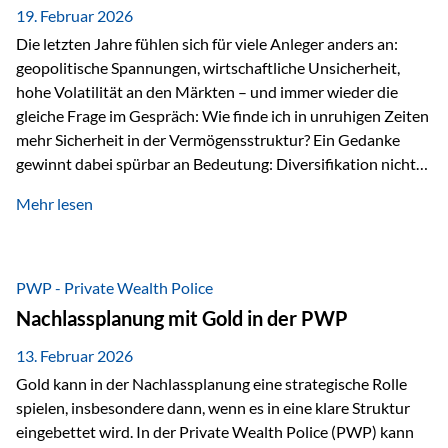
19. Februar 2026
Die letzten Jahre fühlen sich für viele Anleger anders an:
geopolitische Spannungen, wirtschaftliche Unsicherheit,
hohe Volatilität an den Märkten – und immer wieder die
gleiche Frage im Gespräch: Wie finde ich in unruhigen Zeiten
mehr Sicherheit in der Vermögensstruktur? Ein Gedanke
gewinnt dabei spürbar an Bedeutung: Diversifikation nicht
nur über Anlageklassen, sondern auch über Jurisdiktionen.
Mehr lesen
Wer Vermögen ausschließlich in einem Rechtsraum
organisiert, ist auch von dessen Rahmenbedingungen
besonders abhängig. Genau hier kann das Fürstentum
Liechtenstein eine Rolle spielen: außerhalb der EU, ohne
PWP - Private Wealth Police
Euro, mit einem eigenständigen Rechts- und Finanzplatz.
Nachlassplanung mit Gold in der PWP
Und genau an dieser Stelle setzt der 3-Zellenschutz an –…
13. Februar 2026
Gold kann in der Nachlassplanung eine strategische Rolle
spielen, insbesondere dann, wenn es in eine klare Struktur
eingebettet wird. In der Private Wealth Police (PWP) kann