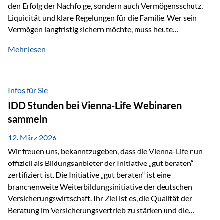
den Erfolg der Nachfolge, sondern auch Vermögensschutz,
Liquidität und klare Regelungen für die Familie. Wer sein
Vermögen langfristig sichern möchte, muss heute
international denken. Und genau hier setzt das Buch
Mehr lesen
„Erfolgsformel Liechtenstein“, herausgegeben und verfasst
von Rolf Klein, an – ein praxisnahes Nachschlagewerk, das
Vermögensnachfolge, Vermögensmanagement und
Vermögensschutz strategisch miteinander verbindet.
Infos für Sie
Warum klassische Nachfolgeplanung oft scheitert Viele
IDD Stunden bei Vienna-Life Webinaren
Vermögen werden erst im Todesfall übertragen. Das kann zu
sammeln
Problemen führen: Hohe Erbschaftsteuern Streitigkeiten
zwischen Erben Liquiditätsprobleme bei Immobilien…
12. März 2026
Wir freuen uns, bekanntzugeben, dass die Vienna-Life nun
offiziell als Bildungsanbieter der Initiative „gut beraten“
zertifiziert ist. Die Initiative „gut beraten“ ist eine
branchenweite Weiterbildungsinitiative der deutschen
Versicherungswirtschaft. Ihr Ziel ist es, die Qualität der
Beratung im Versicherungsvertrieb zu stärken und die