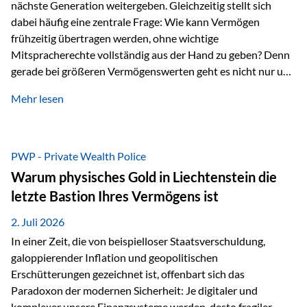
nächste Generation weitergeben. Gleichzeitig stellt sich
dabei häufig eine zentrale Frage: Wie kann Vermögen
frühzeitig übertragen werden, ohne wichtige
Mitspracherechte vollständig aus der Hand zu geben? Denn
gerade bei größeren Vermögenswerten geht es nicht nur um
die Frage der Übertragung. Es geht auch darum,
Mehr lesen
sicherzustellen, dass das Vermögen langfristig erhalten
bleibt und entsprechend der ursprünglichen Planung
verwendet wird. Ein Beispiel aus der Praxis Stellen Sie sich
folgende Situation vor: Ein Vater schenkt seiner Tochter
PWP - Private Wealth Police
einen Teil seines Vermögens. Einige Jahre später möchte die
Warum physisches Gold in Liechtenstein die
Tochter das Geld kurzfristig verwenden, um…
letzte Bastion Ihres Vermögens ist
2. Juli 2026
In einer Zeit, die von beispielloser Staatsverschuldung,
galoppierender Inflation und geopolitischen
Erschütterungen gezeichnet ist, offenbart sich das
Paradoxon der modernen Sicherheit: Je digitaler und
komplexer unsere Finanzsysteme werden, desto fragiler