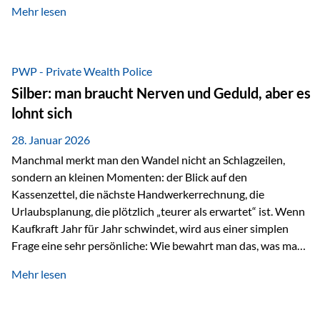
Mehr lesen
starken Anstiegen. Diese verändern jedoch nicht die
langfristige Funktion von Gold als Sachwert und
Diversifikationsinstrument. In einem Umfeld, das weiterhin
von geopolitischen Spannungen, einer stark ausgeweiteten
PWP - Private Wealth Police
Geldmenge sowie strukturellen Verschiebungen an den
Silber: man braucht Nerven und Geduld, aber es
Kapitalmärkten geprägt ist, bleibt Gold ein bewährter Anker.
lohnt sich
Nicht, weil…
28. Januar 2026
Manchmal merkt man den Wandel nicht an Schlagzeilen,
sondern an kleinen Momenten: der Blick auf den
Kassenzettel, die nächste Handwerkerrechnung, die
Urlaubsplanung, die plötzlich „teurer als erwartet“ ist. Wenn
Kaufkraft Jahr für Jahr schwindet, wird aus einer simplen
Frage eine sehr persönliche: Wie bewahrt man das, was man
sich aufgebaut hat? Genau dann wird es Zeit, sich
Mehr lesen
Sachwerten mit einer Investition in Sachwerte zu
beschäftigen; Nicht als Mode, sondern als Prinzip: Vermögen
soll nicht nur wachsen, sondern auch Substanz behalten –