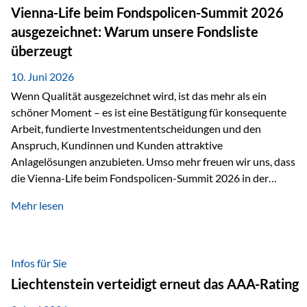
zahlreiche Zukunftstechnologien praktisch unverzichtbar.
Vienna-Life beim Fondspolicen-Summit 2026
Silber findet sich unter anderem in: Solarmodulen
ausgezeichnet: Warum unsere Fondsliste
Elektrofahrzeugen Halbleitern Smartphones und Tablets…
überzeugt
10. Juni 2026
Wenn Qualität ausgezeichnet wird, ist das mehr als ein
schöner Moment – es ist eine Bestätigung für konsequente
Arbeit, fundierte Investmententscheidungen und den
Anspruch, Kundinnen und Kunden attraktive
Anlagelösungen anzubieten. Umso mehr freuen wir uns, dass
die Vienna-Life beim Fondspolicen-Summit 2026 in der
Kategorie ETF/Passiv ausgezeichnet wurde. Grundlage
Mehr lesen
dieser Ehrung ist der renommierte Fondspolicenreport der
SAM – Smart Asset Management Service GmbH, bei dem
mehr als 20 Fondspolicen-Anbieter aus Investmentsicht
analysiert und verglichen wurden. Das Ergebnis: Die ETF-
Infos für Sie
Auswahl der Vienna-Life zählt zu den drei besten Angeboten
Liechtenstein verteidigt erneut das AAA-Rating
am Markt. Für uns ist diese Auszeichnung eine Bestätigung