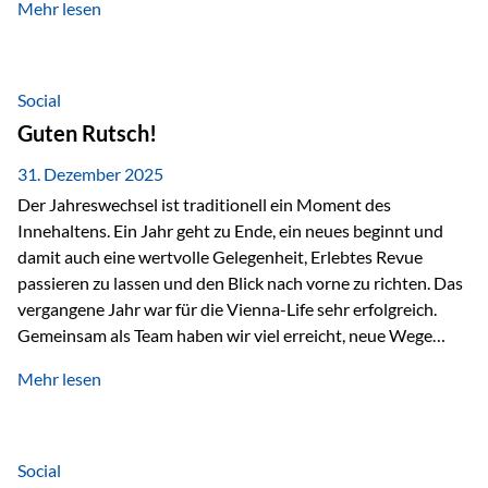
Mehr lesen
Branchentreffen für Finanz- und Versicherungsprofis im
deutschsprachigen Raum. Für uns bietet die Veranstaltung
die ideale Plattform, um aktuelle Themen rund um Vorsorge,
Vermögensstrukturierung und Nachfolgeplanung
Social
gemeinsam zu diskutieren. Persönlich für Sie vor Ort An
Guten Rutsch!
beiden Kongresstagen stehen Ihnen Maximilian
Fichtenbauer, Dirk…
31. Dezember 2025
Der Jahreswechsel ist traditionell ein Moment des
Innehaltens. Ein Jahr geht zu Ende, ein neues beginnt und
damit auch eine wertvolle Gelegenheit, Erlebtes Revue
passieren zu lassen und den Blick nach vorne zu richten. Das
vergangene Jahr war für die Vienna-Life sehr erfolgreich.
Gemeinsam als Team haben wir viel erreicht, neue Wege
beschritten und besondere Momente erlebt.
Mehr lesen
Veranstaltungen wie der Schnifisschnauf, aber auch unsere
Teamevents, vom Minigolf bis zur Weihnachtsfeier, haben
den Zusammenhalt gestärkt und gezeigt, wie wichtig ein
starkes Miteinander ist. Neben diesen gemeinsamen
Social