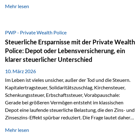
kontinuierliche Weiterbildung von vertrieblich tätigen
Mehr lesen
Personen transparent zu dokumentieren. Seit der
Umsetzung der EU-Versicherungsvertriebsrichtlinie besteht
eine gesetzliche Weiterbildungspflicht von mindestens 15
Stunden pro Jahr für vertrieblich tätige Personen in der
PWP - Private Wealth Police
Versicherungsbranche. Über die Weiterbildungsdatenbank
Steuerliche Ersparnisse mit der Private Wealth
von „gut beraten“ können absolvierte Bildungsmaßnahmen
Police: Depot oder Lebensversicherung, ein
zentral erfasst und dokumentiert werden. „gut beraten“
klarer steuerlicher Unterschied
zertifiziert Als zertifizierter Bildungsanbieter können unsere
Webinare nun für die…
10. März 2026
Im Leben ist vieles unsicher, außer der Tod und die Steuern.
Kapitalertragsteuer, Solidaritätszuschlag, Kirchensteuer,
Schenkungssteuer, Erbschaftssteuer, Vorabpauschale:
Gerade bei größeren Vermögen entsteht im klassischen
Depot eine laufende steuerliche Belastung, die den Zins- und
Zinseszins-Effekt spürbar reduziert. Die Frage lautet daher:
Wie kann Vermögen strukturiert werden, damit Steuern
Mehr lesen
nicht laufend Kapital entziehen – sondern möglichst lange im
System arbeiten? Hier setzt die Private Wealth Police an.