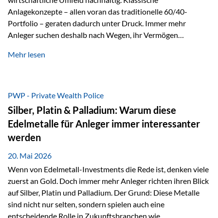
Anlagekonzepte – allen voran das traditionelle 60/40-
Portfolio – geraten dadurch unter Druck. Immer mehr
Anleger suchen deshalb nach Wegen, ihr Vermögen
langfristig gegen Kaufkraftverlust und geopolitische
Mehr lesen
Unsicherheit abzusichern. Genau hier rücken reale und
nicht-inflationierbare Werte wie Gold, Rohstoffe und
digitale Assets wieder in den Fokus. Gold gewinnt seine
monetäre Rolle zurück Gold erlebt derzeit eine
PWP - Private Wealth Police
bemerkenswerte Renaissance als monetärer Wertspeicher.
Silber, Platin & Palladium: Warum diese
Treiber sind Rekordkäufe der Zentralbanken, geopolitische
Edelmetalle für Anleger immer interessanter
Spannungen und ein schleichender Vertrauensverlust in
werden
ungedeckte Papierwährungen. Wie groß dieser
Vertrauensverlust ausfällt, zeigt ein nüchterner
20. Mai 2026
Langfristvergleich: Seit…
Wenn von Edelmetall-Investments die Rede ist, denken viele
zuerst an Gold. Doch immer mehr Anleger richten ihren Blick
auf Silber, Platin und Palladium. Der Grund: Diese Metalle
sind nicht nur selten, sondern spielen auch eine
entscheidende Rolle in Zukunftsbranchen wie