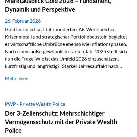
Marktausblick Gold 2026 – Fundament,
nicht ausreichen Traditionelle Nachlassregelungen stoßen
Dynamik und Perspektive
oft…
26. Februar 2026
Gold fasziniert seit Jahrhunderten. Als Wertspeicher,
Krisenmetall und strategischer Portfoliobaustein begleitet
es wirtschaftliche Umbrüche ebenso wie Inflationsphasen.
Nach einem außergewöhnlich starken Jahr 2025 stellt sich
nun die Frage: Wie ist das Umfeld 2026 einzuschätzen,
kurzfristig und langfristig? Starker Jahresauftakt nach
außergewöhnlichem Vorjahr Gold ist mit deutlicher
Mehr lesen
Dynamik in das Jahr 2026 gestartet. Zwischen dem
01.01.2026 und dem 31.01.2026 das Edelmetall: +12,8 % in
USD +11,7 % in EUR Durchschnitt über alle betrachteten
Währungen: +11,5 % Bereits 2025 war ein außergewöhnlich
PWP - Private Wealth Police
starkes Jahr: +64,4 % in USD Durchschnitt über alle
Der 3-Zellenschutz: Mehrschichtiger
Währungen: +56,6 % Langfristig zeigt sich ebenfalls ein
Vermögensschutz mit der Private Wealth
solides…
Police