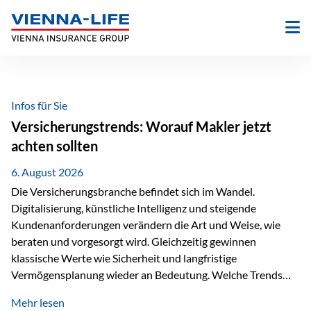
Zum
Inhalt
springen
Infos für Sie
Versicherungstrends: Worauf Makler jetzt
achten sollten
6. August 2026
Die Versicherungsbranche befindet sich im Wandel.
Digitalisierung, künstliche Intelligenz und steigende
Kundenanforderungen verändern die Art und Weise, wie
beraten und vorgesorgt wird. Gleichzeitig gewinnen
klassische Werte wie Sicherheit und langfristige
Vermögensplanung wieder an Bedeutung. Welche Trends
sollten Versicherungsmakler deshalb aktuell besonders im
Mehr lesen
Blick behalten? Digitalisierung und KI verändern die