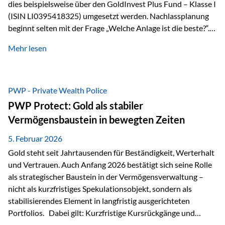
dies beispielsweise über den GoldInvest Plus Fund – Klasse I
(ISIN LI0395418325) umgesetzt werden. Nachlassplanung
beginnt selten mit der Frage „Welche Anlage ist die beste?“.
In der Praxis geht es zuerst um ganz andere Themen:Wer soll
Mehr lesen
was bekommen – wann – und in welcher Struktur?Und vor
allem: Wie lassen sich Streit, Liquiditätsengpässe oder
Notverkäufe vermeiden, wenn ein Todesfall eintritt? Gerade
bei größeren Vermögen ist das entscheidend.
PWP - Private Wealth Police
PWP Protect: Gold als stabiler
Vermögensbaustein in bewegten Zeiten
5. Februar 2026
Gold steht seit Jahrtausenden für Beständigkeit, Werterhalt
und Vertrauen. Auch Anfang 2026 bestätigt sich seine Rolle
als strategischer Baustein in der Vermögensverwaltung –
nicht als kurzfristiges Spekulationsobjekt, sondern als
stabilisierendes Element in langfristig ausgerichteten
Portfolios. Dabei gilt: Kurzfristige Kursrückgänge und
Schwankungen sind jederzeit möglich – insbesondere nach