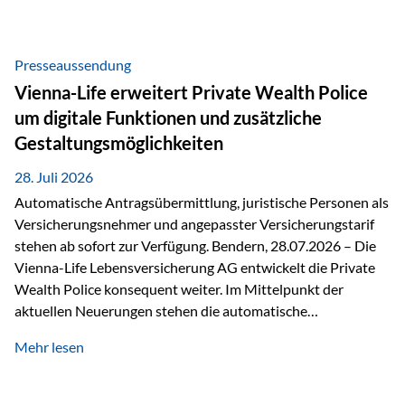
Beratung Digitale Prozesse und künstliche Intelligenz sind
längst Teil des Versicherungsalltags. Sie erleichtern
administrative Aufgaben, beschleunigen Abläufe und
Presseaussendung
schaffen mehr Zeit für das Wesentliche: die persönliche
Vienna-Life erweitert Private Wealth Police
Beratung. Gerade deshalb wird die individuelle Betreuung
um digitale Funktionen und zusätzliche
zum entscheidenden Erfolgsfaktor. Technologie kann
Gestaltungsmöglichkeiten
unterstützen, Vertrauen entsteht jedoch weiterhin im
persönlichen Gespräch. Bei der Vienna-Life reagieren…
28. Juli 2026
Automatische Antragsübermittlung, juristische Personen als
Versicherungsnehmer und angepasster Versicherungstarif
stehen ab sofort zur Verfügung. Bendern, 28.07.2026 – Die
Vienna-Life Lebensversicherung AG entwickelt die Private
Wealth Police konsequent weiter. Im Mittelpunkt der
aktuellen Neuerungen stehen die automatische
Antragsübermittlung, die Möglichkeit, juristische Personen
Mehr lesen
als Versicherungsnehmer einzusetzen, sowie eine
Überarbeitung des zugrundeliegenden Versicherungstarifes.
Durch die automatische Antragsübermittlung wird die