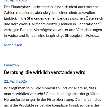
Der Finanzplatz Liechtenstein lässt sich nicht auf trockene
Zahlen reduzieren, aber sie geben einen eindrucksvollen
Einblick in die Stärke des kleinen Landes zwischen Österreich
und der Schweiz. Mit dem Motto „Denken in Generationen“
verfolgen Banken, Vermögensverwalter und Versicherungen
in Vaduz und Schaan eine langfristige Strategie. Im Fokus
stehen dabei vor allem: Qualität Stabilität internationaler
Mehr lesen
Marktzugang Liechtenstein hat sich in den letzten Jahren zu
einem wichtigen Drehpunkt für grenzüberschreitende
Finanzdienstleistungen entwickelt – und die aktuellsten
verfügbaren Kennzahlen (Stand Ende 2024, veröffentlicht
Finanzen
2025/2026)…
Beratung, die wirklich verstanden wird
22. April 2026
Wie legt man sein Geld sinnvoll an und vor allem so, dass
man es wirklich versteht? Genau hier liegt eine der größten
Herausforderungen in der Finanzberatung. Denn oft sind es
nicht die Produkte selbst, die kompliziert sind, sondern die