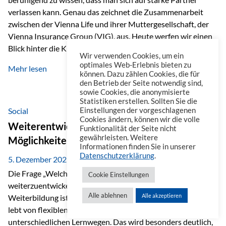
verlassen kann. Genau das zeichnet die Zusammenarbeit
zwischen der Vienna Life und ihrer Muttergesellschaft, der
Vienna Insurance Group (VIG), aus. Heute werfen wir einen
Blick hinter die Kulissen auf eine Unternehmensgruppe mit
Wir verwenden Cookies, um ein
beeindruckender Geschichte, gewachsenem Know-how und
optimales Web-Erlebnis bieten zu
Mehr lesen
einem stabilen Fundament. Ein starkes Netzwerk in ganz
können. Dazu zählen Cookies, die für
den Betrieb der Seite notwendig sind,
Europa Die Vienna Insurance Group ist die führende
sowie Cookies, die anonymisierte
Versicherungsgruppe in Zentral- und Osteuropa. Mit über
Statistiken erstellen. Sollten Sie die
50 Versicherungsgesellschaften in insgesamt 30 Ländern
Social
Einstellungen der vorgeschlagenen
Cookies ändern, können wir die volle
verbindet sie regionale Stärke mit internationaler
Weiterentwicklung im Berufsalltag: Welche
Funktionalität der Seite nicht
Kompetenz.
gewährleisten. Weitere
Möglichkeiten es gibt
Informationen finden Sie in unserer
Datenschutzerklärung
.
5. Dezember 2025
Die Frage „Welche Möglichkeiten gibt es, sich
Cookie Einstellungen
weiterzuentwickeln?“ lässt sich heute vielseitig beantworten.
Alle ablehnen
Alle akzeptieren
Weiterbildung ist längst kein starrer Prozess mehr, sondern
lebt von flexiblen Formaten, individuellen Bedürfnissen und
unterschiedlichen Lernwegen. Das wird besonders deutlich,