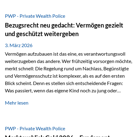
Das Problem: Laufende Besteuerung im Depot Im
Privatdepot fallen an: Abgeltungssteuer Fondsbesteuerung
PWP - Private Wealth Police
(Vorabpauschale, Teilfreistellung) Kein steuerlicher Abzug
Bezugsrecht neu gedacht: Vermögen gezielt
der Vermögensverwaltungs-Gebühren /
und geschützt weitergeben
Depotbankgebühren Jährliches Steuerreporting erforderlich
Zinsen, Dividenden und Kursgewinne werden laufend
3. März 2026
besteuert.
Vermögen aufzubauen ist das eine, es verantwortungsvoll
weiterzugeben das andere. Wer frühzeitig vorsorgen möchte,
merkt schnell: Die Regelung rund um Nachlass, Begünstigte
und Vermögensschutz ist komplexer, als es auf den ersten
Blick scheint. Denn es stellen sich entscheidende Fragen:
Was passiert, wenn das eigene Kind noch zu jung oder
unerfahren ist, um eine größere Summe sinnvoll zu
Mehr lesen
verwalten? Wie kann verhindert werden, dass Ex-Partner,
Gläubiger oder andere Dritte Zugriff auf das Vermögen
erhalten? Und wie lässt sich Vermögen klar und
unbürokratisch übertragen, ohne ausschließlich auf ein
PWP - Private Wealth Police
Testament angewiesen zu sein? Wenn klassische Lösungen