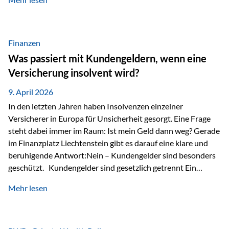
Modernes Value Investing als Grundlage Der
Investmentansatz von Estably basiert auf der
Weiterentwicklung des klassischen Value Investing. Im
Fokus stehen Unternehmen, deren Börsenkurs unter ihrem
Finanzen
inneren Wert liegt. Neben klassischen
Was passiert mit Kundengeldern, wenn eine
Bewertungskennzahlen werden auch qualitative Faktoren
Versicherung insolvent wird?
wie Geschäftsmodell, Wettbewerbsvorteile und
Managementqualität…
9. April 2026
In den letzten Jahren haben Insolvenzen einzelner
Versicherer in Europa für Unsicherheit gesorgt. Eine Frage
steht dabei immer im Raum: Ist mein Geld dann weg? Gerade
im Finanzplatz Liechtenstein gibt es darauf eine klare und
beruhigende Antwort:Nein – Kundengelder sind besonders
geschützt. Kundengelder sind gesetzlich getrennt Ein
zentraler Schutzmechanismus in Liechtenstein ist die
Mehr lesen
sogenannte Sondermasse. Das bedeutet:Die
Vermögenswerte, die zur Deckung der
Versicherungsverpflichtungen dienen, werden rechtlich vom
Vermögen der Versicherungsgesellschaft getrennt. Konkret