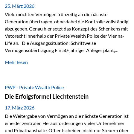
Besonders hervorzuheben ist hierbei Artikel 14 der
25. März 2026
liechtensteinischen Verfassung. Darin…
Viele möchten Vermögen frühzeitig an die nächste
Generation übertragen, ohne dabei die Kontrolle vollständig
abzugeben. Genau hier setzt das Konzept des Schenkens mit
Vetorecht innerhalb der Private Wealth Police der Vienna-
Life an. Die Ausgangssituation: Schrittweise
Vermögensübertragung Ein 50-jähriger Anleger plant,
seinem Kind Vermögen zu übertragen. Dabei soll nicht nur
Mehr lesen
der steuerliche Freibetrag optimal genutzt werden, sondern
auch sichergestellt sein, dass mit dem verschenken Geld
verantwortungsvoll umgegangen wird. Das Ziel:Eine
strukturierte, langfristige Vermögensübertragung, ohne die
PWP - Private Wealth Police
Kontrolle vollständig aus der Hand zu geben. Die Lösung:
Die Erfolgsformel Liechtenstein
Abschmelzung mit Vetorecht Die Umsetzung erfolgt über die
Private Wealth Police…
17. März 2026
Die Weitergabe von Vermögen an die nächste Generation ist
eine der zentralen Herausforderungen vieler Unternehmer
und Privathaushalte. Oft entscheiden nicht nur Steuern über