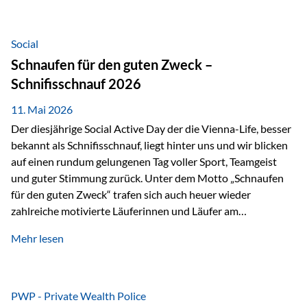
tatsächliche wirtschaftliche Entwicklung von Unternehmen
über viele Jahre hinweg. Als Teil der Produktauswahl
innerhalb der Private Wealth Police der Vienna-Life steht
Social
der Oculus Value Capital Fund für einen langfristig
Schnaufen für den guten Zweck –
orientierten Value-Investing-Ansatz mit Fokus auf
Schnifisschnauf 2026
fundamentale Unternehmensanalyse und nachhaltige
Wertentwicklung. Der Investmentansatz: Value Investing
11. Mai 2026
mit Weitblick Im Zentrum steht ein…
Der diesjährige Social Active Day der die Vienna-Life, besser
bekannt als Schnifisschnauf, liegt hinter uns und wir blicken
auf einen rundum gelungenen Tag voller Sport, Teamgeist
und guter Stimmung zurück. Unter dem Motto „Schnaufen
für den guten Zweck“ trafen sich auch heuer wieder
zahlreiche motivierte Läuferinnen und Läufer am
Dünserberg in Schnifis, um gemeinsam sportliche
Mehr lesen
Höchstleistungen für einen guten Zweck zu erbringen. Mit
grosser Freude dürfen wir verkünden, dass dabei
beeindruckende 14.000 Euro zugunsten des Schulheims
Mäder gesammelt werden konnten. Die anspruchsvolle
PWP - Private Wealth Police