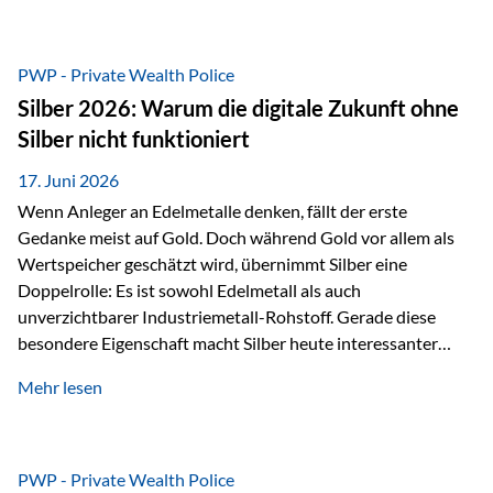
Chancen identifizieren, Risiken bewerten und Portfolios
gezielt steuern. Gerade in einem Umfeld, das von schnellen
Veränderungen geprägt ist, kann diese aktive
PWP - Private Wealth Police
Herangehensweise einen entscheidenden Mehrwert bieten.
Silber 2026: Warum die digitale Zukunft ohne
Was zeichnet aktive Fonds aus? Aktive Fonds verfolgen das
Silber nicht funktioniert
Ziel, nicht nur einen Markt abzubilden, sondern gezielt
Anlageentscheidungen zu treffen. Fondsmanager
17. Juni 2026
analysieren Unternehmen,…
Wenn Anleger an Edelmetalle denken, fällt der erste
Gedanke meist auf Gold. Doch während Gold vor allem als
Wertspeicher geschätzt wird, übernimmt Silber eine
Doppelrolle: Es ist sowohl Edelmetall als auch
unverzichtbarer Industriemetall-Rohstoff. Gerade diese
besondere Eigenschaft macht Silber heute interessanter
denn je. Denn die Welt wird nicht nur digitaler, sondern auch
Mehr lesen
elektrischer – und genau dort spielt Silber eine
entscheidende Rolle. Silber – das Metall der modernen
Wirtschaft Silber verfügt über die höchste elektrische
Leitfähigkeit aller Metalle. Diese Eigenschaft macht es für
PWP - Private Wealth Police