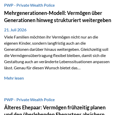
Abwicklung für Vertriebspartner deutlich effizienter
PWP - Private Wealth Police
gestaltet. Anträge werden direkt elektronisch übermittelt,
Mehrgenerationen-Modell: Vermögen über
Medienbrüche reduziert und die weitere Bearbeitung
Generationen hinweg strukturiert weitergeben
beschleunigt. Ab sofort können auch juristische Personen,
wie Kapitalgesellschaften oder Stiftungen, als
21. Juli 2026
Versicherungsnehmer eingesetzt werden. Damit erweitert
Viele Familien möchten ihr Vermögen nicht nur an die
die Vienna-Life die Einsatzmöglichkeiten der Private Wealth
eigenen Kinder, sondern langfristig auch an die
Police insbesondere für…
Generationen darüber hinaus weitergeben. Gleichzeitig soll
die Vermögensübertragung flexibel bleiben, damit sich die
Gestaltung auch an veränderte Lebenssituationen anpassen
lässt. Genau für diesen Wunsch bietet das
Mehrgenerationen-Modell der Private Wealth Police der
Mehr lesen
Vienna-Life eine interessante Lösung. Es ermöglicht,
Vermögen bereits heute generationenübergreifend zu
strukturieren und dennoch flexibel zu bleiben. Die
Ausgangssituation Stellen Sie sich folgende Familie vor: Die
PWP - Private Wealth Police
Großeltern haben über viele Jahre Vermögen aufgebaut. Ihr
Älteres Ehepaar: Vermögen frühzeitig planen
Wunsch ist es, dieses Vermögen nicht nur den eigenen
und den überlebenden Ehepartner absichern