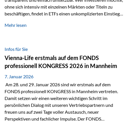
ohne sich intensiv mit einzelnen Märkten oder Titeln zu
beschäftigen, findet in ETFs einen unkomplizierten Einstieg
in den Kapitalmarkt. Aktiv gemanagte Fonds hingegen
Mehr lesen
werden häufig kritisch betrachtet. Sie gelten als teurer,
komplexer und weniger zeitgemäß. Doch greift diese
Einschätzung wirklich zu kurz? Ein differenzierter Blick zeigt:
Beide Ansätze haben ihre Berechtigung und ihre Stärken
Infos für Sie
entfalten sie oft gerade in Kombination. ETFs: Effizient, breit
Vienna-Life erstmals auf dem FONDS
gestreut und klar strukturiert…
professionell KONGRESS 2026 in Mannheim
7. Januar 2026
Am 28. und 29. Januar 2026 sind wir erstmals auf dem
FONDS professionell KONGRESS in Mannheim vertreten.
Damit setzen wir einen weiteren wichtigen Schritt im
persönlichen Dialog mit unseren Vertriebspartnern und
freuen uns auf zwei Tage voller Austausch, neuer
Perspektiven und fachlicher Impulse. Der FONDS
professionell KONGRESS zählt zu den wichtigsten