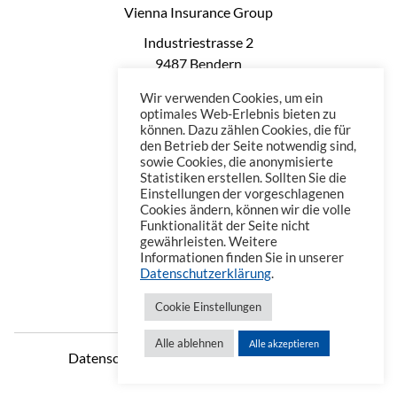
Vienna Insurance Group
Industriestrasse 2
9487 Bendern
Liechtenstein
Wir verwenden Cookies, um ein
Phone: +423 235 0660
optimales Web-Erlebnis bieten zu
können. Dazu zählen Cookies, die für
Telefax: +423 235 0669
den Betrieb der Seite notwendig sind,
Mail: office@vienna-life.li
sowie Cookies, die anonymisierte
Statistiken erstellen. Sollten Sie die
Einstellungen der vorgeschlagenen
Cookies ändern, können wir die volle
Funktionalität der Seite nicht
gewährleisten. Weitere
Informationen finden Sie in unserer
Datenschutzerklärung
.
Cookie Einstellungen
Alle ablehnen
Alle akzeptieren
Datenschutzerklärung
Impressum