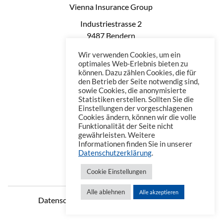
Vienna Insurance Group
Industriestrasse 2
9487 Bendern
Liechtenstein
Wir verwenden Cookies, um ein
Phone: +423 235 0660
optimales Web-Erlebnis bieten zu
können. Dazu zählen Cookies, die für
Telefax: +423 235 0669
den Betrieb der Seite notwendig sind,
Mail: office@vienna-life.li
sowie Cookies, die anonymisierte
Statistiken erstellen. Sollten Sie die
Einstellungen der vorgeschlagenen
Cookies ändern, können wir die volle
Funktionalität der Seite nicht
gewährleisten. Weitere
Informationen finden Sie in unserer
Datenschutzerklärung
.
Cookie Einstellungen
Alle ablehnen
Alle akzeptieren
Datenschutzerklärung
Impressum