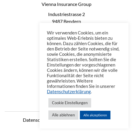
Vienna Insurance Group
Industriestrasse 2
9487 Bendern
Liechtenstein
Wir verwenden Cookies, um ein
Phone: +423 235 0660
optimales Web-Erlebnis bieten zu
können. Dazu zählen Cookies, die für
Telefax: +423 235 0669
den Betrieb der Seite notwendig sind,
Mail: office@vienna-life.li
sowie Cookies, die anonymisierte
Statistiken erstellen. Sollten Sie die
Einstellungen der vorgeschlagenen
Cookies ändern, können wir die volle
Funktionalität der Seite nicht
gewährleisten. Weitere
Informationen finden Sie in unserer
Datenschutzerklärung
.
Cookie Einstellungen
Alle ablehnen
Alle akzeptieren
Datenschutzerklärung
Impressum